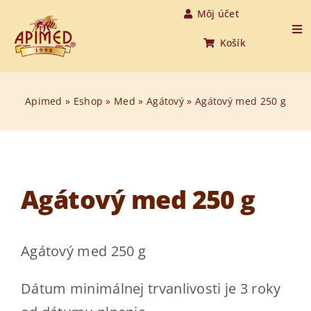
Skip
Môj účet
to
Tog
Košík
Nav
content
Úvod
Apimed
»
Eshop
»
Med
»
Agátový
»
Agátový med 250 g
Produkty
O medovine
Agátový med 250 g
O nás
O včelách
Agátový med 250 g
Aktuality
Dátum minimálnej trvanlivosti je 3 roky