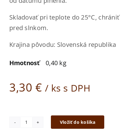
od dátumu plnenia.
Kde kúpiť
Skladovať pri teplote do 25°C, chrániť
Kontakt
pred slnkom.
ESHOP
Krajina pôvodu: Slovenská republika
Hmotnosť
0,40 kg
3,30
€
/ ks s DPH
Vložiť do košíka
množstvo
Agátový