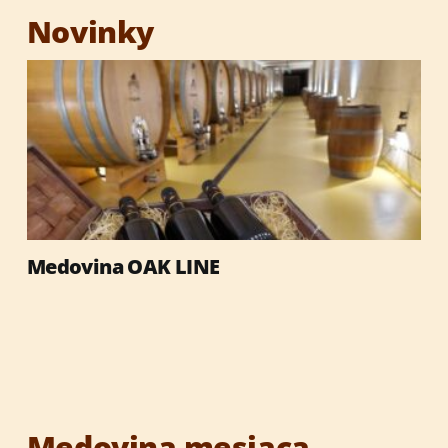
Degustačná sada medovín
Novinky
Darčekové sety
Darčekové obaly
Med
Medovina OAK LINE
Výrobky so včelími produktmi
Reklamné predmety
Vianočné darčeky
Medovina mesiaca