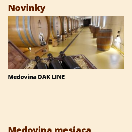
Novinky
Darčekové sety
Darčekové obaly
Med
Medovina OAK LINE
Výrobky so včelími produktmi
Reklamné predmety
Vianočné darčeky
Medovina mesiaca