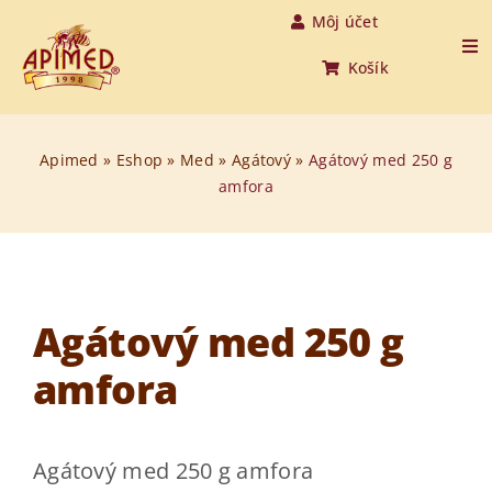
Skip
Môj účet
to
Tog
Košík
Nav
content
Úvod
Apimed
»
Eshop
»
Med
»
Agátový
»
Agátový med 250 g
amfora
Produkty
O medovine
O nás
Agátový med 250 g
amfora
O včelách
Aktuality
Agátový med 250 g amfora