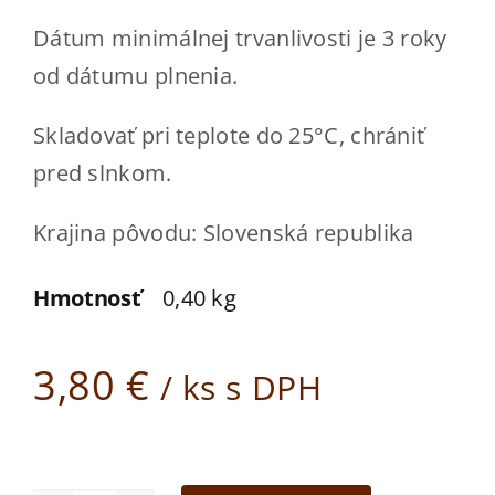
Kde kúpiť
Dátum minimálnej trvanlivosti je 3 roky
Kontakt
od dátumu plnenia.
Skladovať pri teplote do 25°C, chrániť
ESHOP
pred slnkom.
Krajina pôvodu: Slovenská republika
Hmotnosť
0,40 kg
3,80
€
/ ks s DPH