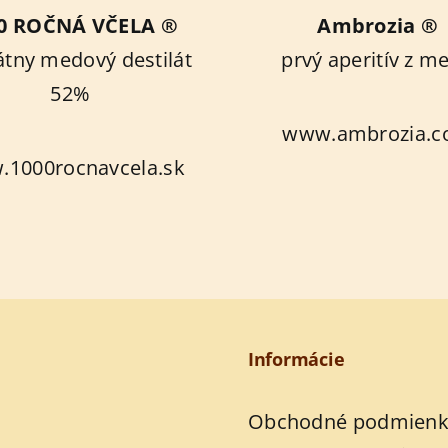
0 ROČNÁ VČELA ®
Ambrozia ®
átny medový destilát
prvý aperitív z m
52%
www.ambrozia.
1000rocnavcela.sk
Informácie
Obchodné podmienk