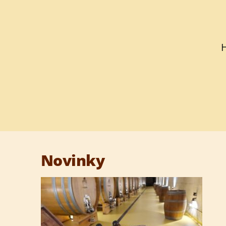
Novinky
Medovina mesiaca – júl 