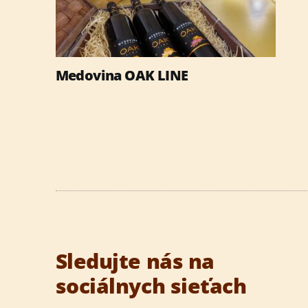
NE
august 2026
Medovina OAK LINE
Sledujte nás na
sociálnych sieťach