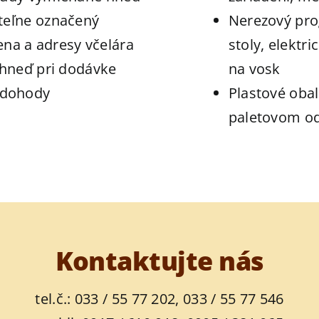
eteľne označený
Nerezový pr
na a adresy včelára
stoly, elektr
a hneď pri dodávke
na vosk
 dohody
Plastové obal
paletovom od
Kontaktujte nás
tel.č.: 033 / 55 77 202, 033 / 55 77 546