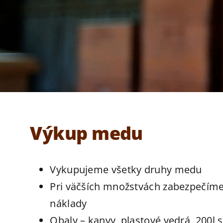
Výkup medu
Vykupujeme všetky druhy medu
Pri väčších množstvách zabezpečíme
náklady
Obaly – kanvy, plastové vedrá, 200l