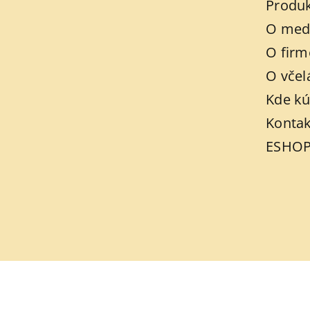
Produ
O med
O firm
O včel
Kde kú
Kontak
ESHO