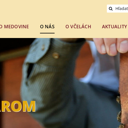
Hľadať:
O MEDOVINE
O NÁS
O VČELÁCH
AKTUALITY
ÁROM