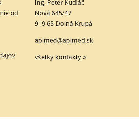
k
Ing. Peter Kudláč
nie od
Nová 645/47
919 65 Dolná Krupá
apimed@apimed.sk
dajov
všetky kontakty »