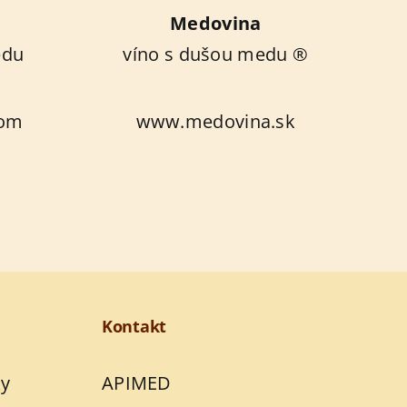
Medovina
edu
víno s dušou medu ®
com
www.medovina.sk
Kontakt
y
APIMED