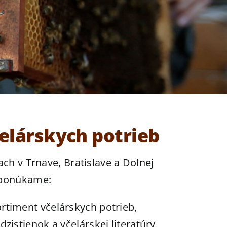
elárskych potrieb
ach v Trnave, Bratislave a Dolnej
 ponúkame:
rtiment včelárskych potrieb,
dzistienok a včelárskej literatúry