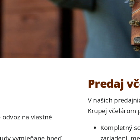
Predaj vč
V našich predajni
Krupej včelárom
 odvoz na vlastné
Kompletný so
 sudy vymieňane hneď
zariadení, me