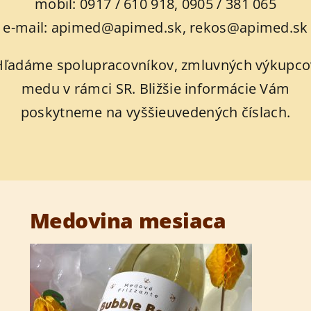
mobil: 0917 / 610 918, 0905 / 381 065
e-mail: apimed@apimed.sk, rekos@apimed.sk
Hľadáme spolupracovníkov, zmluvných výkupco
medu v rámci SR. Bližšie informácie Vám
poskytneme na vyššieuvedených číslach.
Medovina mesiaca
–
Ocenenie na Warsaw Food