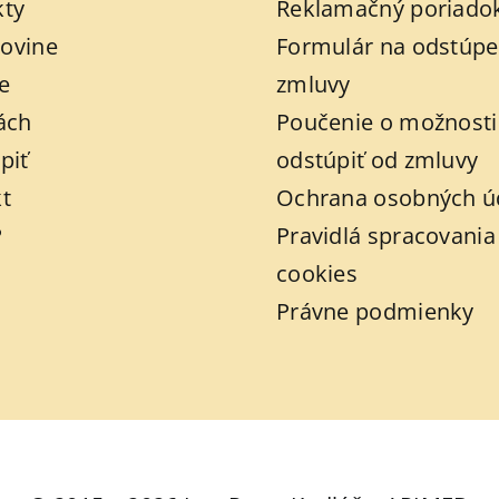
kty
Reklamačný poriado
ovine
Formulár na odstúpe
e
zmluvy
ách
Poučenie o možnosti
piť
odstúpiť od zmluvy
t
Ochrana osobných ú
P
Pravidlá spracovania
cookies
Právne podmienky