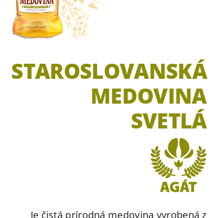
Kde kúpiť
Kontakt
ESHOP
STAROSLOVANSKÁ
MEDOVINA
SVETLÁ
Je čistá prírodná medovina vyrobená z