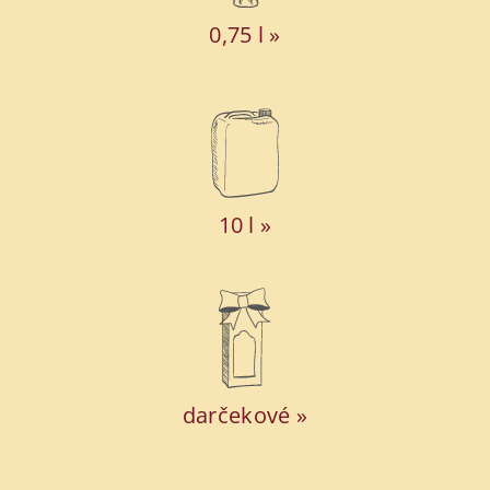
0,75 l »
10 l »
darčekové »