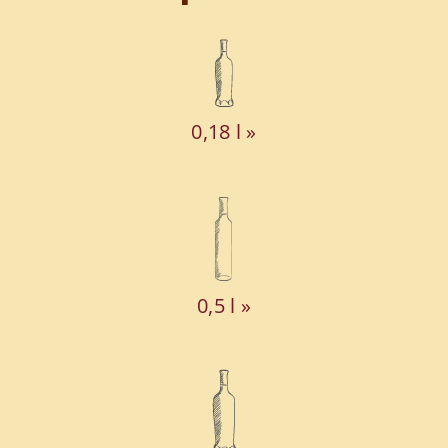
0,18 l »
0,5 l »