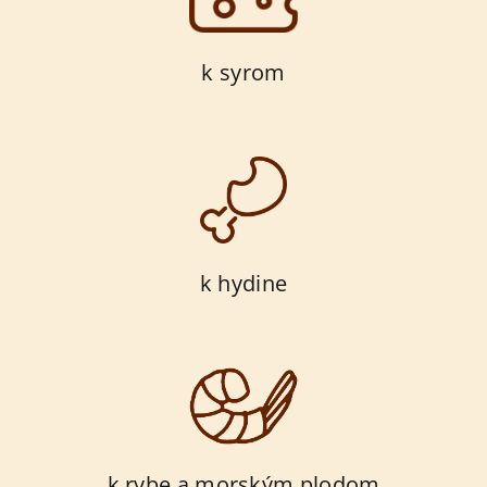
k syrom
k hydine
k rybe a morským plodom