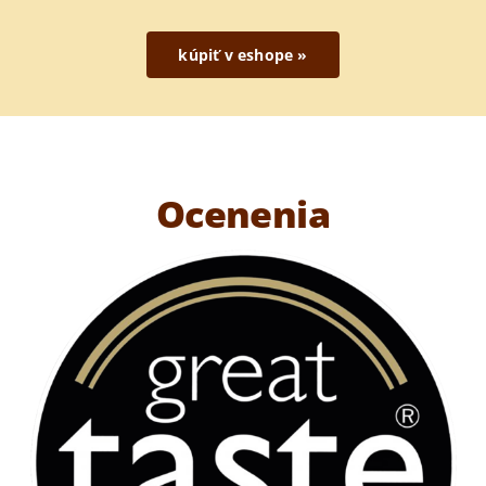
kúpiť v eshope »
Ocenenia