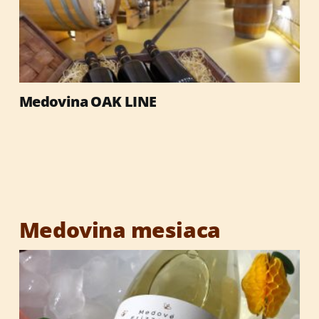
Darčekové obaly
Med
Medovina OAK LINE
Výrobky so včelími produktmi
Reklamné predmety
Vianočné darčeky
Medovina mesiaca