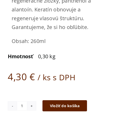
regeneračné zložky, panthenol a
alantoín. Keratín obnovuje a
regeneruje vlasovú štruktúru.
Garantujeme, že si ho obľúbite.
Obsah: 260ml
Hmotnosť
0,30 kg
4,30
€
/ ks s DPH
Vložiť do košíka
množstvo