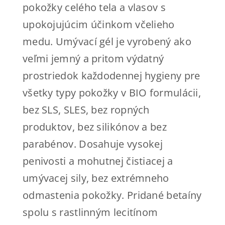
Kde kúpiť
pokožky celého tela a vlasov s
upokojujúcim účinkom včelieho
Kontakt
medu. Umývací gél je vyrobený ako
veľmi jemný a pritom výdatný
ESHOP
prostriedok každodennej hygieny pre
všetky typy pokožky v BIO formulácii,
bez SLS, SLES, bez ropných
produktov, bez silikónov a bez
parabénov. Dosahuje vysokej
penivosti a mohutnej čistiacej a
umývacej sily, bez extrémneho
odmastenia pokožky. Pridané betaíny
spolu s rastlinným lecitínom