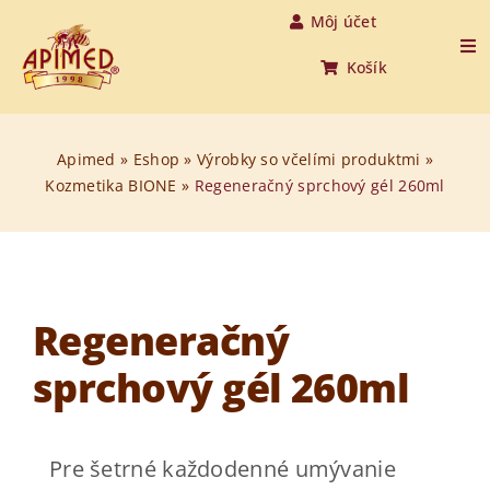
Skip
Môj účet
to
Tog
Košík
Nav
content
Úvod
Apimed
»
Eshop
»
Výrobky so včelími produktmi
»
Kozmetika BIONE
»
Regeneračný sprchový gél 260ml
Produkty
O medovine
O nás
Regeneračný
sprchový gél 260ml
O včelách
Aktuality
Pre šetrné každodenné umývanie