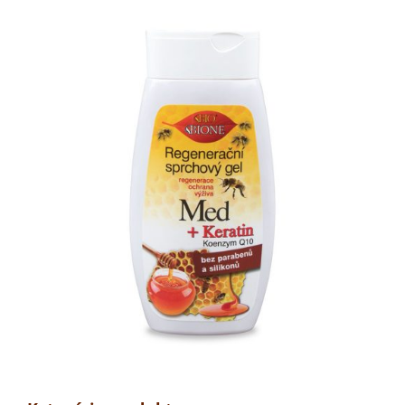
Regeneračný
sprchový
gél
260ml