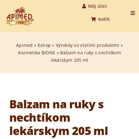
Skip
Môj účet
to
Tog
Košík
Nav
content
Úvod
Apimed
»
Eshop
»
Výrobky so včelími produktmi
»
Kozmetika BIONE
»
Balzam na ruky s nechtíkom
Produkty
lekárskym 205 ml
O medovine
O nás
Balzam na ruky s
O včelách
nechtíkom
Aktuality
lekárskym 205 ml