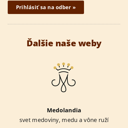
Prihlásiť sa na odber »
Ďalšie naše weby
Medolandia
svet medoviny, medu a vône ruží