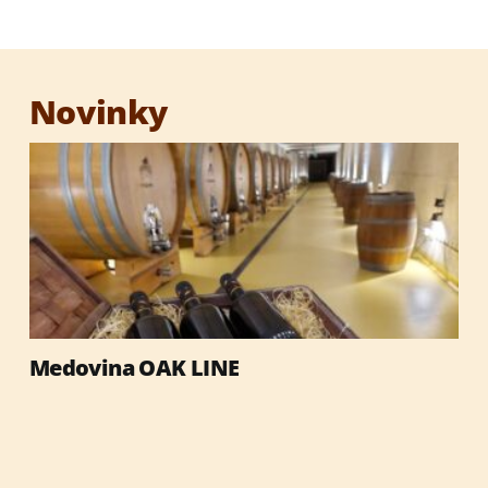
Medový destilát 1000 ROČNÁ VČELA
Degustačná sada medovín
Novinky
Darčekové sety
Darčekové obaly
Med
Medovina OAK LINE
Výrobky so včelími produktmi
Reklamné predmety