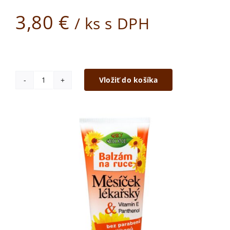
3,80
€
/ ks s DPH
Vložiť do košíka
množstvo
Balzam
na
ruky
s
nechtíkom
lekárskym
205
ml