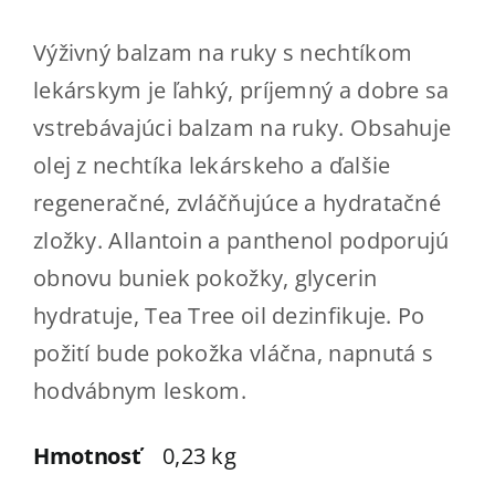
Kde kúpiť
Výživný balzam na ruky s nechtíkom
Kontakt
lekárskym je ľahký, príjemný a dobre sa
vstrebávajúci balzam na ruky. Obsahuje
ESHOP
olej z nechtíka lekárskeho a ďalšie
regeneračné, zvláčňujúce a hydratačné
zložky. Allantoin a panthenol podporujú
obnovu buniek pokožky, glycerin
hydratuje, Tea Tree oil dezinfikuje. Po
požití bude pokožka vláčna, napnutá s
hodvábnym leskom.
Hmotnosť
0,23 kg