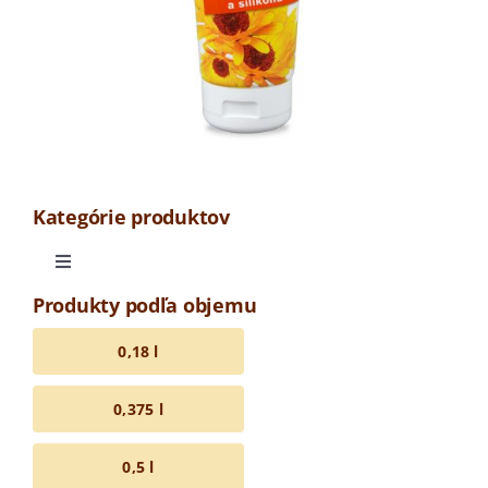
Kategórie produktov
Toggle
Navigation
Produkty podľa objemu
Odrodová medovina
0,18 l
Medovina OAK LINE
0,375 l
Barrique medovina
0,5 l