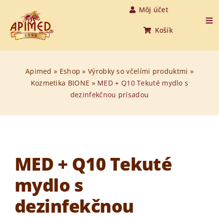
Skip
Môj účet
to
Tog
Košík
Nav
content
Úvod
Apimed
»
Eshop
»
Výrobky so včelími produktmi
»
Kozmetika BIONE
»
MED + Q10 Tekuté mydlo s
Produkty
dezinfekčnou prísadou
O medovine
O nás
MED + Q10 Tekuté
O včelách
mydlo s
Aktuality
dezinfekčnou