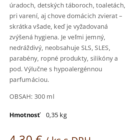
úradoch, detských táboroch, toaletách,
pri varení, aj chove domácich zvierat –
skrátka všade, keď je vyžadovaná
zvýšená hygiena. Je veľmi jemný,
nedráždivý, neobsahuje SLS, SLES,
parabény, ropné produkty, silikóny a
pod. Výlučne s hypoalergénnou
parfumáciou.
OBSAH: 300 ml
Hmotnosť
0,35 kg
4,30
€