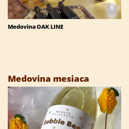
Med
Medovina OAK LINE
Výrobky so včelími produktmi
Reklamné predmety
Vianočné darčeky
Medovina mesiaca