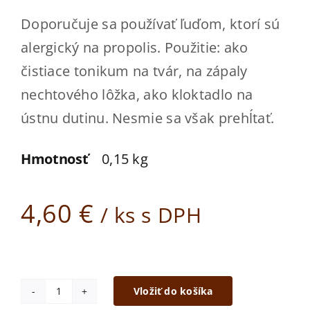
Kde kúpiť
Doporučuje sa používať ľuďom, ktorí sú
Kontakt
alergický na propolis. Použitie: ako
čistiace tonikum na tvár, na zápaly
ESHOP
nechtového lôžka, ako kloktadlo na
ústnu dutinu. Nesmie sa však prehĺtať.
Hmotnosť
0,15 kg
4,60
€
/ ks s DPH
Vložiť do košíka
množstvo