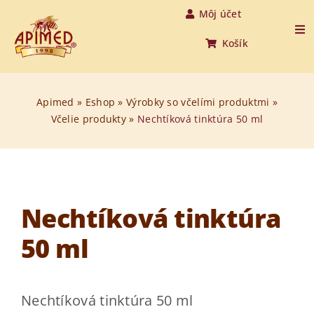
Skip
Môj účet
to
Tog
Košík
Nav
content
Úvod
Apimed
»
Eshop
»
Výrobky so včelími produktmi
»
Včelie produkty
»
Nechtíková tinktúra 50 ml
Produkty
O medovine
O nás
Nechtíková tinktúra
50 ml
O včelách
Aktuality
Nechtíková tinktúra 50 ml