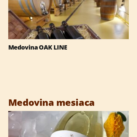
Darčekové obaly
Med
Medovina OAK LINE
Výrobky so včelími produktmi
Reklamné predmety
Vianočné darčeky
Medovina mesiaca