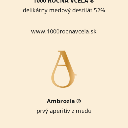
1000 ROČNÁ VČELA ®
delikátny medový destilát 52%
www.1000rocnavcela.sk
Ambrozia ®
prvý aperitív z medu