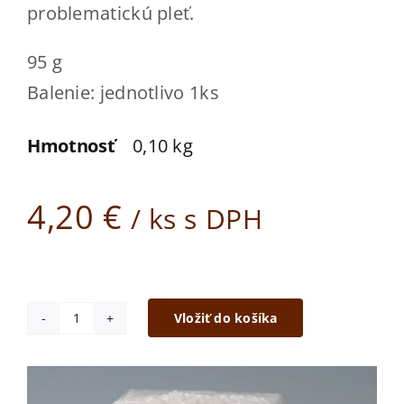
Kde kúpiť
problematickú pleť.
Kontakt
95 g
Balenie: jednotlivo 1ks
ESHOP
Hmotnosť
0,10 kg
4,20
€
/ ks s DPH
Vložiť do košíka
množstvo
Mydlo
s