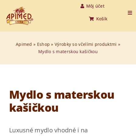
Skip
Môj účet
to
Tog
Košík
Nav
content
Úvod
Apimed
»
Eshop
»
Výrobky so včelími produktmi
»
Mydlo s materskou kašičkou
Produkty
O medovine
O nás
Mydlo s materskou
kašičkou
O včelách
Aktuality
Luxusné mydlo vhodné i na