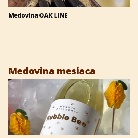
Medovina OAK LINE
Výrobky so včelími produktmi
Reklamné predmety
Vianočné darčeky
Medovina mesiaca