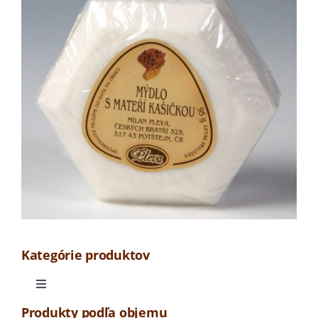
materskou
kašičkou
Kategórie produktov
Toggle
Navigation
Produkty podľa objemu