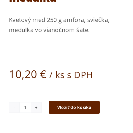
Kde kúpiť
Kvetový med 250 g amfora, sviečka,
Kontakt
medulka vo vianočnom šate.
ESHOP
10,20
€
/ ks s DPH
Vložiť do košíka
množstvo
Mini
darček