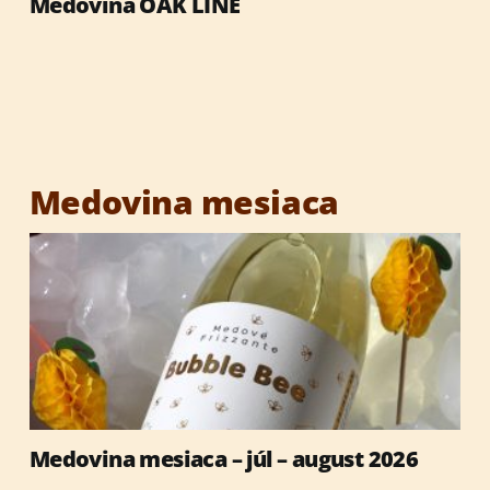
Medovina OAK LINE
Výrobky so včelími produktmi
Reklamné predmety
Vianočné darčeky
Medovina mesiaca
Medovina mesiaca – júl – august 2026