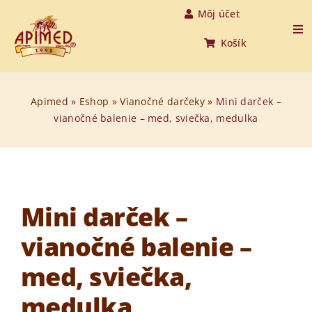
Skip
Môj účet
to
Tog
Košík
Nav
content
Úvod
Apimed
»
Eshop
»
Vianočné darčeky
»
Mini darček –
vianočné balenie – med, sviečka, medulka
Produkty
O medovine
O nás
Mini darček –
vianočné balenie –
O včelách
med, sviečka,
Aktuality
medulka