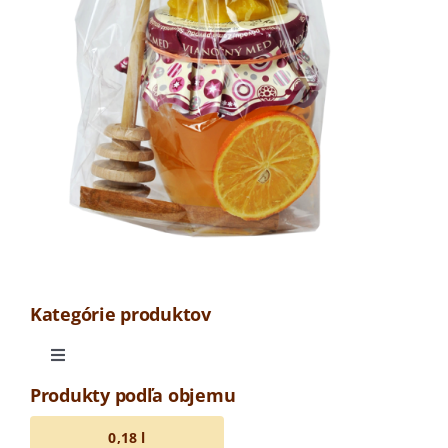
Kategórie produktov
Toggle
Navigation
Produkty podľa objemu
Odrodová medovina
0,18 l