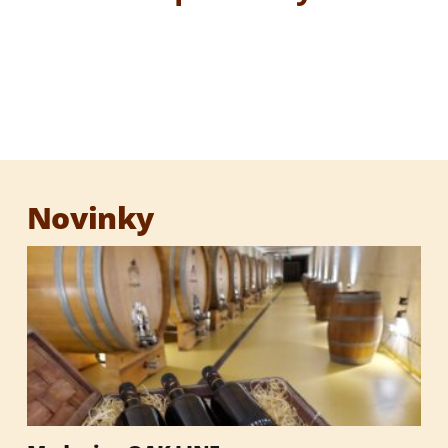
Ochutená medovina
Medový destilát 1000 ROČNÁ VČELA
Degustačná sada medovín
Novinky
Darčekové sety
Darčekové obaly
Med