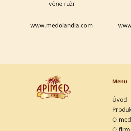
vône ruží
www.medolandia.com
www.
Menu
Úvod
Produ
O med
O firm