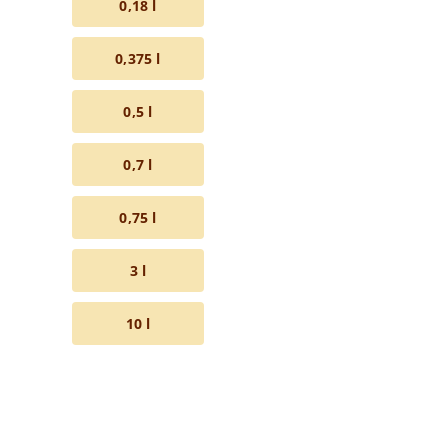
0,18 l
0,375 l
0,5 l
0,7 l
0,75 l
3 l
10 l