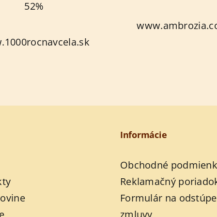
52%
www.ambrozia.
1000rocnavcela.sk
Informácie
Obchodné podmienk
kty
Reklamačný poriado
ovine
Formulár na odstúpe
e
zmluvy