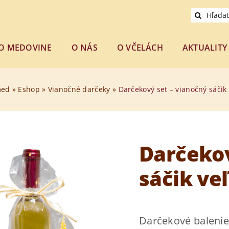
Hľadať:
O MEDOVINE
O NÁS
O VČELÁCH
AKTUALITY
med
»
Eshop
»
Vianočné darčeky
»
Darčekový set – vianočný sáčik 
Darčekov
sáčik ve
Darčekové balenie