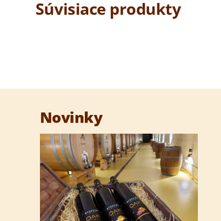
Súvisiace produkty
Novinky
Medovina mesiaca – júl 
NE
august 2026