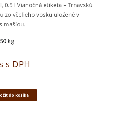
 0.5 l Vianočná etiketa – Trnavskú
u zo včelieho vosku uložené v
s mašľou.
,50 kg
ks s DPH
ložiť do košíka