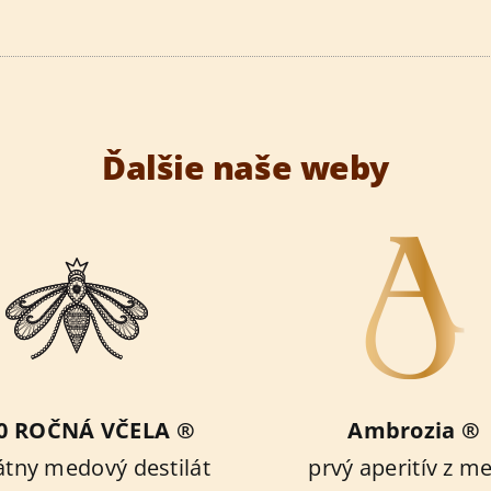
Ďalšie naše weby
0 ROČNÁ VČELA ®
Ambrozia ®
átny medový destilát
prvý aperitív z m