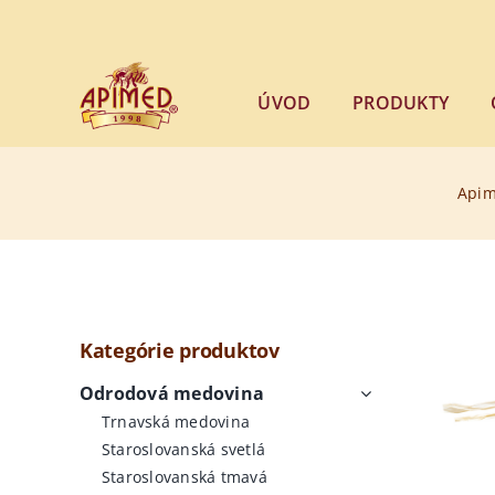
Skip
to
content
ÚVOD
PRODUKTY
Api
Kategórie produktov
Odrodová medovina
Trnavská medovina
Staroslovanská svetlá
Staroslovanská tmavá