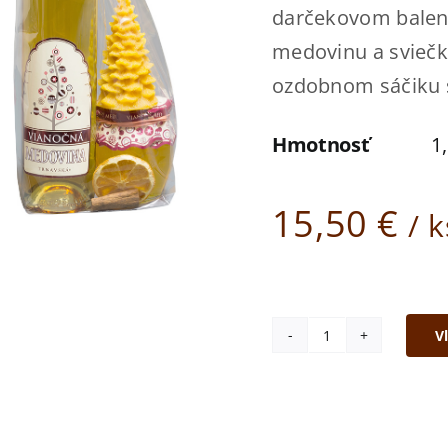
darčekovom balení,
medovinu a sviečk
ozdobnom sáčiku 
Hmotnosť
1
15,50
€
/ 
V
množstvo
Darčekový
set