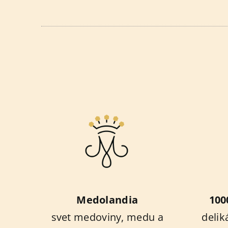
Medolandia
100
svet medoviny, medu a
delik