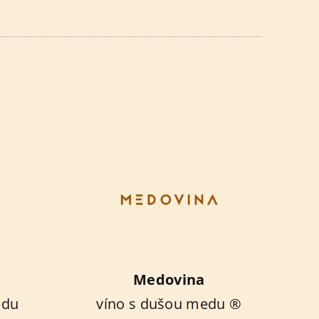
Medovina
edu
víno s dušou medu ®