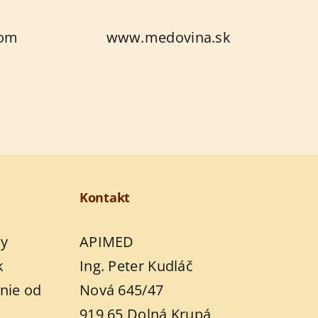
com
www.medovina.sk
Kontakt
y
APIMED
k
Ing. Peter Kudláč
nie od
Nová 645/47
919 65 Dolná Krupá