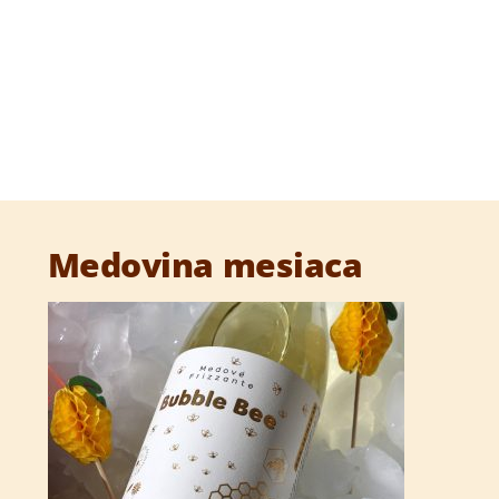
Medovina mesiaca
–
Ocenenie na Warsaw Food
Expo