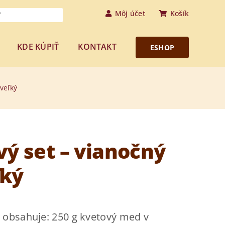
Môj účet
Košík
KDE KÚPIŤ
KONTAKT
ESHOP
veľký
ý set – vianočný
ľký
 obsahuje: 250 g kvetový med v