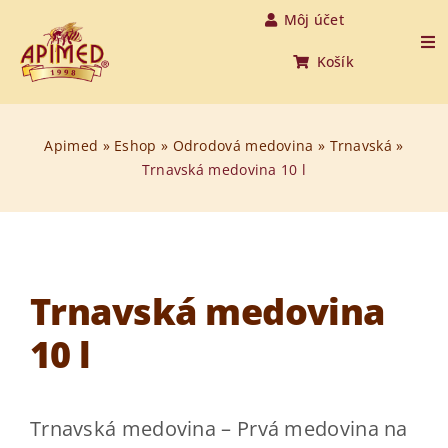
Skip
Môj účet
to
Tog
Košík
Nav
content
Úvod
Apimed
»
Eshop
»
Odrodová medovina
»
Trnavská
»
Trnavská medovina 10 l
Produkty
O medovine
O nás
Trnavská medovina
10 l
O včelách
Aktuality
Trnavská medovina – Prvá medovina na