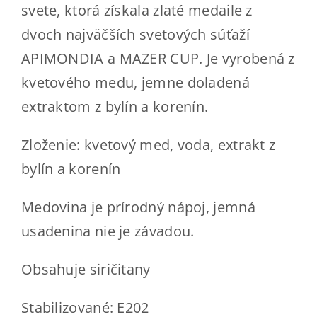
Kde kúpiť
svete, ktorá získala zlaté medaile z
dvoch najväčších svetových súťaží
Kontakt
APIMONDIA a MAZER CUP. Je vyrobená z
kvetového medu, jemne doladená
ESHOP
extraktom z bylín a korenín.
Zloženie: kvetový med, voda, extrakt z
bylín a korenín
Medovina je prírodný nápoj, jemná
usadenina nie je závadou.
Obsahuje siričitany
Stabilizované: E202