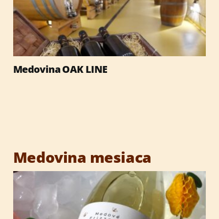
Darčekové obaly
Med
Medovina OAK LINE
Výrobky so včelími produktmi
Reklamné predmety
Vianočné darčeky
Medovina mesiaca