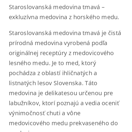
Kde kúpiť
Staroslovanská medovina tmavá –
exkluzívna medovina z horského medu.
Kontakt
Staroslovanská medovina tmavá je čistá
ESHOP
prírodná medovina vyrobená podľa
originálnej receptúry z medovicového
lesného medu. Je to med, ktorý
pochádza z oblastí ihličnatých a
listnatých lesov Slovenska. Táto
medovina je delikatesou určenou pre
labužníkov, ktorí poznajú a vedia oceniť
výnimočnosť chuti a vône
medovicového medu prekvaseného do