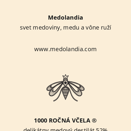
Medolandia
svet medoviny, medu a vône ruží
www.medolandia.com
1000 ROČNÁ VČELA ®
delikátny medový destilát 52%