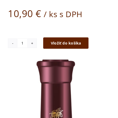
10,90
€
/ ks s DPH
Vložiť do košíka
množstvo
Staroslovanská
medovina
tmavá
0,75
l