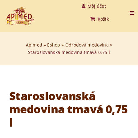
Skip
Môj účet
to
Tog
Košík
Nav
content
Úvod
Apimed
»
Eshop
»
Odrodová medovina
»
Staroslovanská medovina tmavá 0,75 l
Produkty
O medovine
O nás
Staroslovanská
medovina tmavá 0,75
O včelách
l
Aktuality