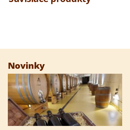
Ochutená medovina
Medový destilát 1000 ROČNÁ VČELA
Degustačná sada medovín
Novinky
Darčekové sety
Darčekové obaly
Med