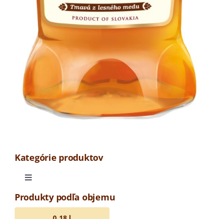
Kategórie produktov
Toggle
Navigation
Produkty podľa objemu
Odrodová medovina
0,18 l