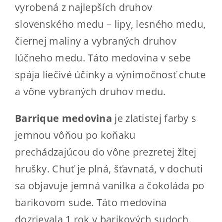
vyrobená z najlepších druhov
slovenského medu – lipy, lesného medu,
čiernej maliny a vybraných druhov
lúčneho medu. Táto medovina v sebe
spája liečivé účinky a výnimočnosť chute
a vône vybraných druhov medu.
Barrique medovina
je zlatistej farby s
jemnou vôňou po koňaku
prechádzajúcou do vône prezretej žltej
hrušky. Chuť je plná, šťavnatá, v dochuti
sa objavuje jemná vanilka a čokoláda po
barikovom sude. Táto medovina
dozrievala 1 rok v barikových sudoch.