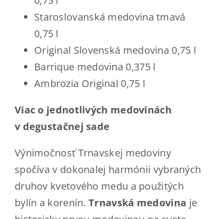
0,75 l
Staroslovanská medovina tmavá
0,75 l
Original Slovenská medovina 0,75 l
Barrique medovina 0,375 l
Ambrozia Original 0,75 l
Viac o jednotlivých medovinách
v degustačnej sade
Výnimočnosť Trnavskej medoviny
spočíva v dokonalej harmónii vybraných
druhov kvetového medu a použitých
bylín a korenín.
Trnavská medovina
je