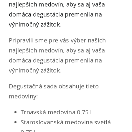
Kde kúpiť
najlepších medovín, aby sa aj vaša
domáca degustácia premenila na
Kontakt
výnimočný zážitok.
ESHOP
Pripravili sme pre vás výber našich
najlepších medovín, aby sa aj vaša
domáca degustácia premenila na
výnimočný zážitok.
Degustačná sada obsahuje tieto
medoviny:
Trnavská medovina 0,75 l
Staroslovanská medovina svetlá