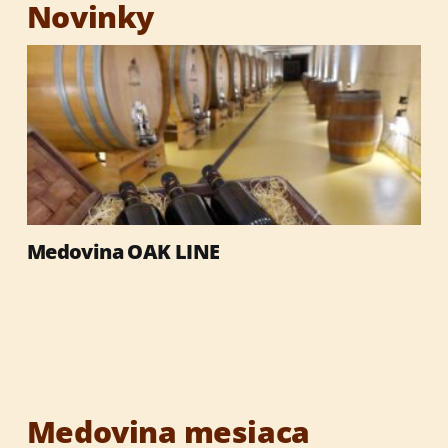
Novinky
Darčekové sety
Darčekové obaly
Med
Medovina OAK LINE
Výrobky so včelími produktmi
Reklamné predmety
Vianočné darčeky
Medovina mesiaca