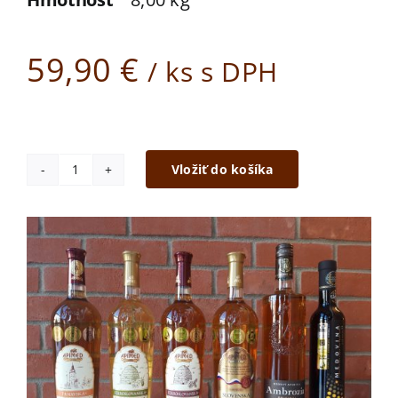
59,90
€
/ ks s DPH
Vložiť do košíka
množstvo
Degustačná
sada
medovín