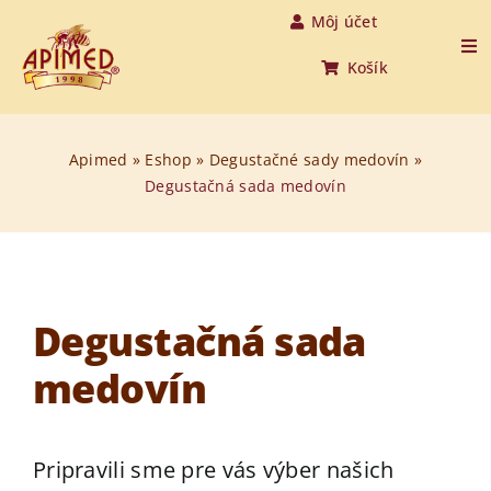
Skip
Môj účet
to
Tog
Košík
Nav
content
Úvod
Apimed
»
Eshop
»
Degustačné sady medovín
»
Degustačná sada medovín
Produkty
O medovine
O nás
Degustačná sada
medovín
O včelách
Aktuality
Pripravili sme pre vás výber našich