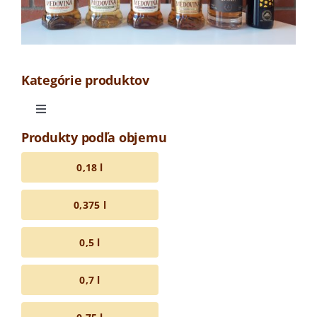
Kategórie produktov
Toggle
Navigation
Produkty podľa objemu
Odrodová medovina
0,18 l
Medovina OAK LINE
0,375 l
Barrique medovina
0,5 l
0,7 l
Tradičná medovina