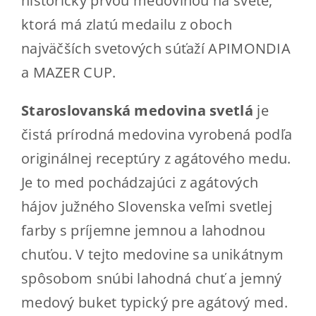
historicky prvou medovinou na svete,
ktorá má zlatú medailu z oboch
najväčších svetových súťaží APIMONDIA
a MAZER CUP.
Staroslovanská medovina svetlá
je
čistá prírodná medovina vyrobená podľa
originálnej receptúry z agátového medu.
Je to med pochádzajúci z agátových
hájov južného Slovenska veľmi svetlej
farby s príjemne jemnou a lahodnou
chuťou. V tejto medovine sa unikátnym
spôsobom snúbi lahodná chuť a jemný
medový buket typický pre agátový med.