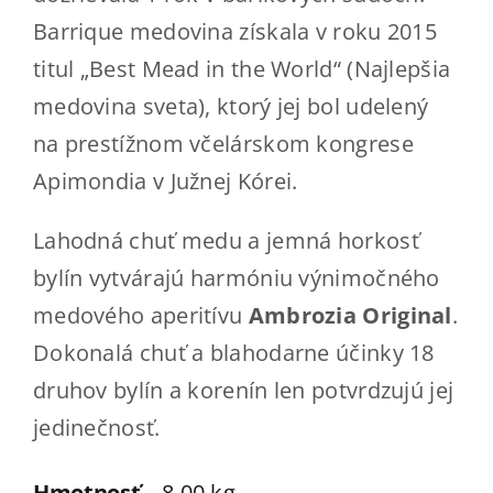
Barrique medovina získala v roku 2015
titul „Best Mead in the World“ (Najlepšia
medovina sveta), ktorý jej bol udelený
na prestížnom včelárskom kongrese
Apimondia v Južnej Kórei.
Lahodná chuť medu a jemná horkosť
bylín vytvárajú harmóniu výnimočného
medového aperitívu
Ambrozia Original
.
Dokonalá chuť a blahodarne účinky 18
druhov bylín a korenín len potvrdzujú jej
jedinečnosť.
Hmotnosť
8,00 kg