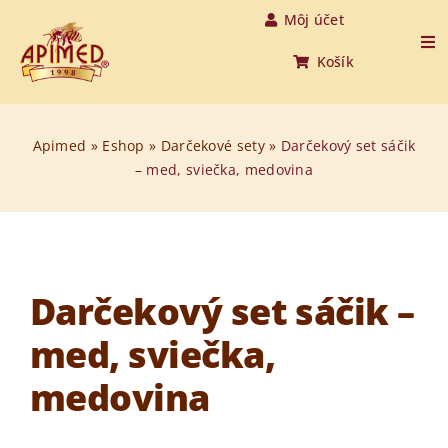
Skip
Môj účet
to
Tog
Košík
Nav
content
Úvod
Apimed
»
Eshop
»
Darčekové sety
»
Darčekový set sáčik
– med, sviečka, medovina
Produkty
O medovine
O nás
Darčekový set sáčik –
med, sviečka,
O včelách
medovina
Aktuality