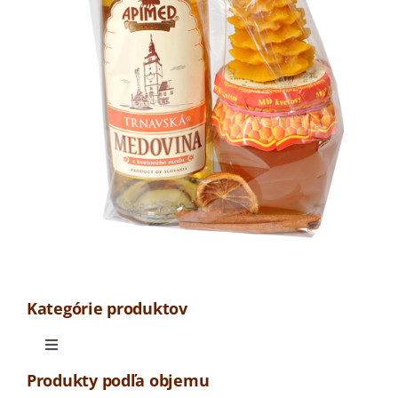
Kategórie produktov
Toggle
Navigation
Produkty podľa objemu
Odrodová medovina