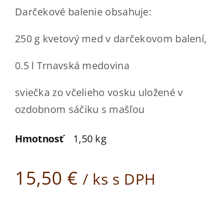
Kde kúpiť
Darčekové balenie obsahuje:
Kontakt
250 g kvetový med v darčekovom balení,
ESHOP
0.5 l Trnavská medovina
sviečka zo včelieho vosku uložené v
ozdobnom sáčiku s mašľou
Hmotnosť
1,50 kg
15,50
€
/ ks s DPH