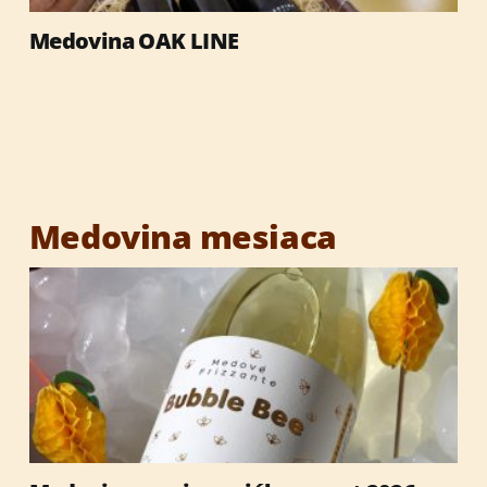
Medovina OAK LINE
Výrobky so včelími produktmi
Reklamné predmety
Vianočné darčeky
Medovina mesiaca