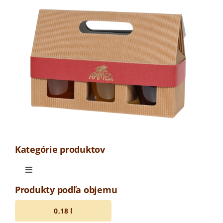
krabička
3
x
med
250
g
amfora
Kategórie produktov
Toggle
Navigation
Produkty podľa objemu
Odrodová medovina
0,18 l