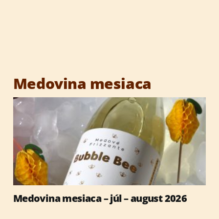
Výrobky so včelími produktmi
Reklamné predmety
Vianočné darčeky
Medovina mesiaca
Medovina mesiaca – júl – august 2026