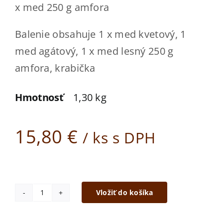
Kde kúpiť
x med 250 g amfora
Kontakt
Balenie obsahuje 1 x med kvetový, 1
med agátový, 1 x med lesný 250 g
ESHOP
amfora, krabička
Hmotnosť
1,30 kg
15,80
€
/ ks s DPH
Vložiť do košíka
množstvo
Darčeková