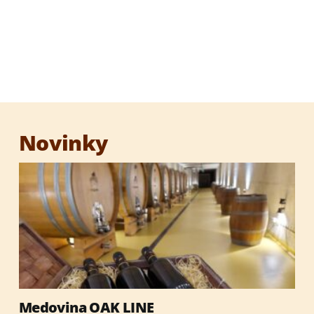
Ochutená medovina
Medový destilát 1000 ROČNÁ VČELA
Degustačná sada medovín
Novinky
Darčekové sety
Darčekové obaly
Med
Medovina OAK LINE