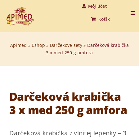
Skip
Môj účet
to
Tog
Košík
Nav
content
Úvod
Apimed
»
Eshop
»
Darčekové sety
»
Darčeková krabička
3 x med 250 g amfora
Produkty
O medovine
O nás
Darčeková krabička
3 x med 250 g amfora
O včelách
Aktuality
Darčeková krabička z vlnitej lepenky – 3