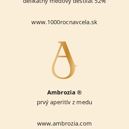
delikátny medový destilát 52%
www.1000rocnavcela.sk
Ambrozia ®
prvý aperitív z medu
www.ambrozia.com