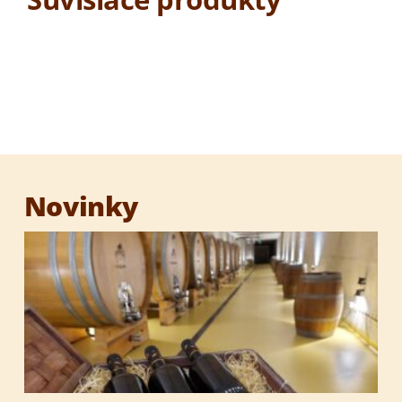
Ochutená medovina
Medový destilát 1000 ROČNÁ VČELA
Degustačná sada medovín
Novinky
Darčekové sety
Darčekové obaly
Med