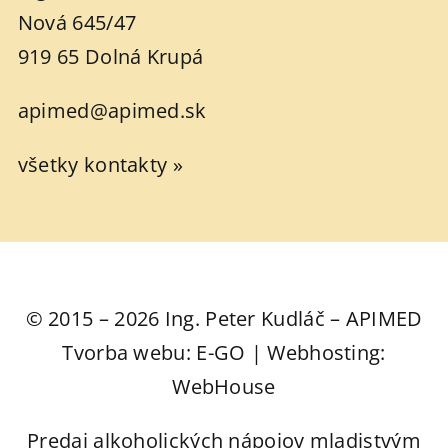
Nová 645/47
919 65 Dolná Krupá
apimed@apimed.sk
všetky kontakty »
© 2015 – 2026 Ing. Peter Kudláč – APIMED
Tvorba webu: E-GO | Webhosting:
WebHouse
Predaj alkoholických nápojov mladistvým