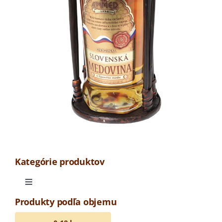
Kategórie produktov
Toggle
Navigation
Produkty podľa objemu
Odrodová medovina