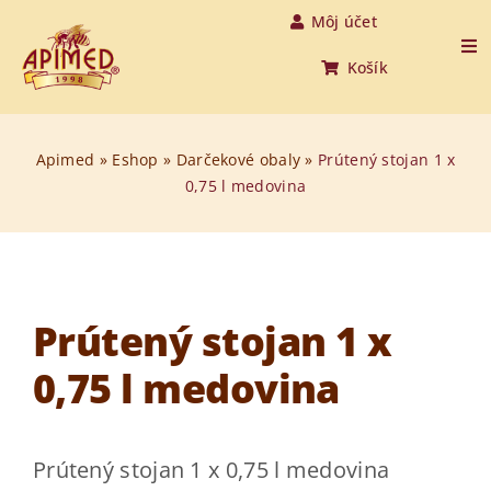
Skip
Môj účet
to
Tog
Košík
Nav
content
Úvod
Apimed
»
Eshop
»
Darčekové obaly
»
Prútený stojan 1 x
0,75 l medovina
Produkty
O medovine
O nás
Prútený stojan 1 x
0,75 l medovina
O včelách
Aktuality
Prútený stojan 1 x 0,75 l medovina