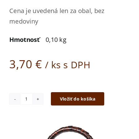
Kde kúpiť
Cena je uvedená len za obal, bez
Kontakt
medoviny
ESHOP
Hmotnosť
0,10 kg
3,70
€
/ ks s DPH
Vložiť do košíka
množstvo
Prútený
stojan
1