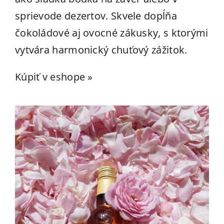
sprievode dezertov. Skvele dopĺňa
čokoládové aj ovocné zákusky, s ktorými
vytvára harmonický chuťový zážitok.
Kúpiť v eshope »