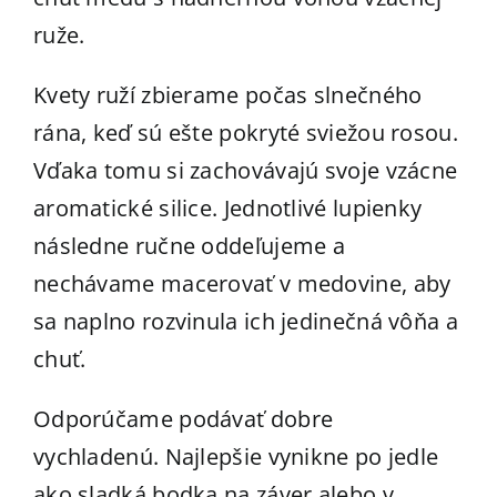
Kde kúpiť
ruže.
Kontakt
Kvety ruží zbierame počas slnečného
rána, keď sú ešte pokryté sviežou rosou.
ESHOP
Vďaka tomu si zachovávajú svoje vzácne
aromatické silice. Jednotlivé lupienky
následne ručne oddeľujeme a
nechávame macerovať v medovine, aby
sa naplno rozvinula ich jedinečná vôňa a
chuť.
Odporúčame podávať dobre
vychladenú. Najlepšie vynikne po jedle
ako sladká bodka na záver alebo v