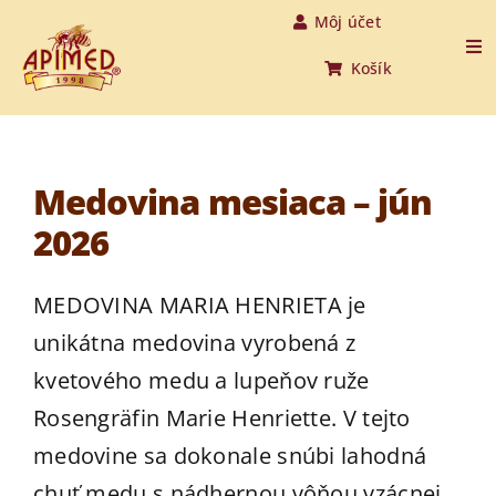
Skip
Môj účet
to
Tog
Košík
Nav
content
Úvod
Produkty
Medovina mesiaca – jún
2026
O medovine
MEDOVINA MARIA HENRIETA je
O nás
unikátna medovina vyrobená z
kvetového medu a lupeňov ruže
O včelách
Rosengräfin Marie Henriette. V tejto
Aktuality
medovine sa dokonale snúbi lahodná
chuť medu s nádhernou vôňou vzácnej