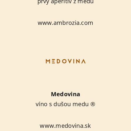
prvý aperitív z medu
www.ambrozia.com
Medovina
víno s dušou medu ®
www.medovina.sk