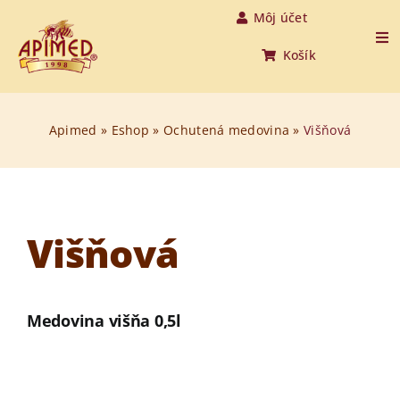
Skip
Môj účet
to
Tog
Košík
Nav
content
Úvod
Apimed
»
Eshop
»
Ochutená medovina
»
Višňová
Produkty
O medovine
Višňová
O nás
O včelách
Medovina višňa 0,5l
Aktuality