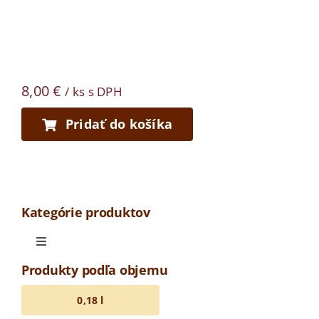
8,00
€
/ ks s DPH
Pridať do košíka
Kategórie produktov
Toggle
Navigation
Produkty podľa objemu
Odrodová medovina
0,18 l